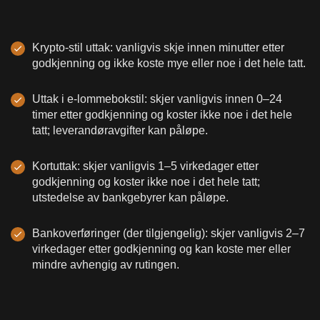
Krypto-stil uttak: vanligvis skje innen minutter etter
godkjenning og ikke koste mye eller noe i det hele tatt.
Uttak i e-lommebokstil: skjer vanligvis innen 0–24
timer etter godkjenning og koster ikke noe i det hele
tatt; leverandøravgifter kan påløpe.
Kortuttak: skjer vanligvis 1–5 virkedager etter
godkjenning og koster ikke noe i det hele tatt;
utstedelse av bankgebyrer kan påløpe.
Bankoverføringer (der tilgjengelig): skjer vanligvis 2–7
virkedager etter godkjenning og kan koste mer eller
mindre avhengig av rutingen.