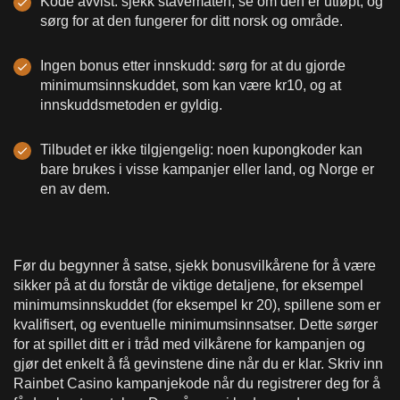
Kode avvist: sjekk stavemåten, se om den er utløpt, og
sørg for at den fungerer for ditt norsk og område.
Ingen bonus etter innskudd: sørg for at du gjorde
minimumsinnskuddet, som kan være kr10, og at
innskuddsmetoden er gyldig.
Tilbudet er ikke tilgjengelig: noen kupongkoder kan
bare brukes i visse kampanjer eller land, og Norge er
en av dem.
Før du begynner å satse, sjekk bonusvilkårene for å være
sikker på at du forstår de viktige detaljene, for eksempel
minimumsinnskuddet (for eksempel kr 20), spillene som er
kvalifisert, og eventuelle minimumsinnsatser. Dette sørger
for at spillet ditt er i tråd med vilkårene for kampanjen og
gjør det enkelt å få gevinstene dine når du er klar. Skriv inn
Rainbet Casino kampanjekode når du registrerer deg for å