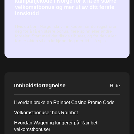
kampanjekode i Norge for å få en større
velkomstbonus og mer ut av ditt første
innskudd
Hvis du bor i Norge, skriv inn koden når du registrerer
deg for å få en større bonus, flere spinn eller andre
fordeler. Start med det riktige tilbudet, og fra den aller
første økten vil din kr kjøpe deg mer tid til å spille.
Innholdsfortegnelse
Hide
Hvordan bruke en Rainbet Casino Promo Code
Velkomstbonuser hos Rainbet
Hvordan Wagering fungerer på Rainbet
velkomstbonuser