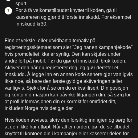
spurt.
For å få velkomsttilbudet knyttet til koden, gå til
kassereren og gjør ditt første innskudd. For eksempel
innskudd kr30.
Finn et veksle- eller utvidbart alternativ på
registreringsskjemaet som sier "Jeg har en kampanjekode"
hvis promofeltet ikke er synlig. Den kan skjules under
andre felt på mobil. Før du gjør et innskudd, bruk koden.
Aktiver den når du registrerer deg, og gjør deretter et
innskudd. Å legge inn en annen kode senere gjør vanligvis
ikke noe, så bare den første gyldige aktiveringen teller
vanligvis. Sjekk for å se om du er kvalifisert. Din posisjon
og kontoinformasjon kan påvirke tilgangen din, så sørg for
at profilinformasjonen din er korrekt for området ditt,
inkludert Norge hvis det gjelder.
Hvis koden avvises, skriv den forsiktig inn igjen og sørg for
at den ikke har utløpt. Når alt er i orden, bør du se tilbudet
knyttet til kontoen din i kampanjer eller kasserer delen før