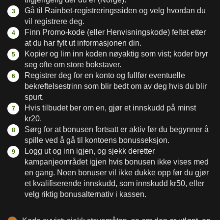
Gå til Rainbet-registreringssiden og velg hvordan du
vil registrere deg.
Finn Promo-kode (eller Henvisningskode) feltet etter
at du har fylt ut informasjonen din.
Kopier og lim inn koden nøyaktig som vist; koder bryr
seg ofte om store bokstaver.
Registrer deg for en konto og fullfør eventuelle
bekreftelsestrinn som blir bedt om av deg hvis du blir
spurt.
Hvis tilbudet ber om en, gjør et innskudd på minst
kr20.
Sørg for at bonusen fortsatt er aktiv før du begynner å
spille ved å gå til kontoens bonusseksjon.
Logg ut og inn igjen, og sjekk deretter
kampanjeområdet igjen hvis bonusen ikke vises med
en gang. Noen bonuser vil ikke dukke opp før du gjør
et kvalifiserende innskudd, som innskudd kr50, eller
velg riktig bonusalternativ i kassen.