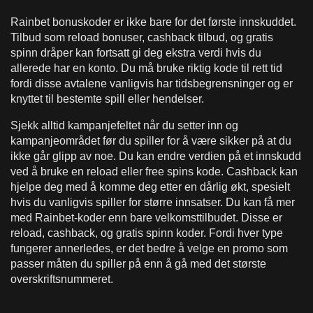
Rainbet bonuskoder er ikke bare for det første innskuddet.
Tilbud som reload bonuser, cashback tilbud, og gratis
spinn dråper kan fortsatt gi deg ekstra verdi hvis du
allerede har en konto. Du må bruke riktig kode til rett tid
fordi disse avtalene vanligvis har tidsbegrensninger og er
knyttet til bestemte spill eller hendelser.
Sjekk alltid kampanjefeltet når du setter inn og
kampanjeområdet før du spiller for å være sikker på at du
ikke går glipp av noe. Du kan endre verdien på et innskudd
ved å bruke en reload eller free spins kode. Cashback kan
hjelpe deg med å komme deg etter en dårlig økt, spesielt
hvis du vanligvis spiller for større innsatser. Du kan få mer
med Rainbet-koder enn bare velkomsttilbudet. Disse er
reload, cashback, og gratis spinn koder. Fordi hver type
fungerer annerledes, er det bedre å velge en promo som
passer måten du spiller på enn å gå med det største
overskriftsnummeret.