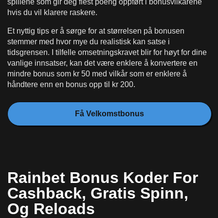
spillene som gir deg flest poeng oppført i bonusvilkårene
hvis du vil klarere raskere.
Et nyttig tips er å sørge for at størrelsen på bonusen
stemmer med hvor mye du realistisk kan satse i
tidsgrensen. I tilfelle omsetningskravet blir for høyt for dine
vanlige innsatser, kan det være enklere å konvertere en
mindre bonus som kr 50 med vilkår som er enklere å
håndtere enn en bonus opp til kr 200.
Få Velkomstbonus
Rainbet Bonus Koder For
Cashback, Gratis Spinn,
Og Reloads