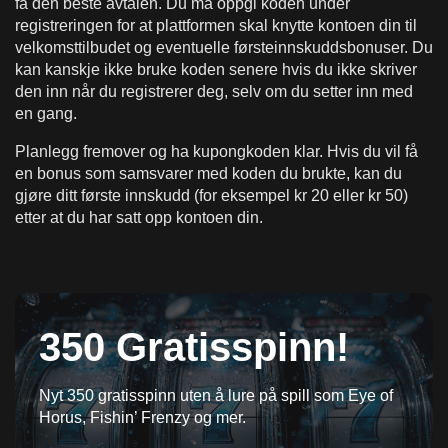
få den beste avtalen. Du må oppgi koden under
registreringen for at plattformen skal knytte kontoen din til
velkomsttilbudet og eventuelle førsteinnskuddsbonuser. Du
kan kanskje ikke bruke koden senere hvis du ikke skriver
den inn når du registrerer deg, selv om du setter inn med
en gang.
Planlegg fremover og ha kupongkoden klar. Hvis du vil få
en bonus som samsvarer med koden du brukte, kan du
gjøre ditt første innskudd (for eksempel kr 20 eller kr 50)
etter at du har satt opp kontoen din.
350 Gratisspinn!
Nyt 350 gratisspinn uten å lure på spill som Eye of
Horus, Fishin’ Frenzy og mer.