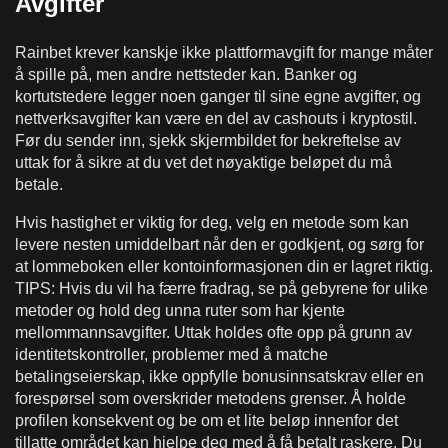
Avgifter
Rainbet krever kanskje ikke plattformavgift for mange måter
å spille på, men andre nettsteder kan. Banker og
kortutstedere legger noen ganger til sine egne avgifter, og
nettverksavgifter kan være en del av cashouts i kryptostil.
Før du sender inn, sjekk skjermbildet for bekreftelse av
uttak for å sikre at du vet det nøyaktige beløpet du må
betale.
Hvis hastighet er viktig for deg, velg en metode som kan
levere nesten umiddelbart når den er godkjent, og sørg for
at lommeboken eller kontoinformasjonen din er lagret riktig.
TIPS: Hvis du vil ha færre fradrag, se på gebyrene for ulike
metoder og hold deg unna ruter som har kjente
mellommannsavgifter. Uttak holdes ofte opp på grunn av
identitetskontroller, problemer med å matche
betalingseierskap, ikke oppfylle bonusinnsatskrav eller en
forespørsel som overskrider metodens grenser. Å holde
profilen konsekvent og be om et lite beløp innenfor det
tillatte området kan hjelpe deg med å få betalt raskere. Du