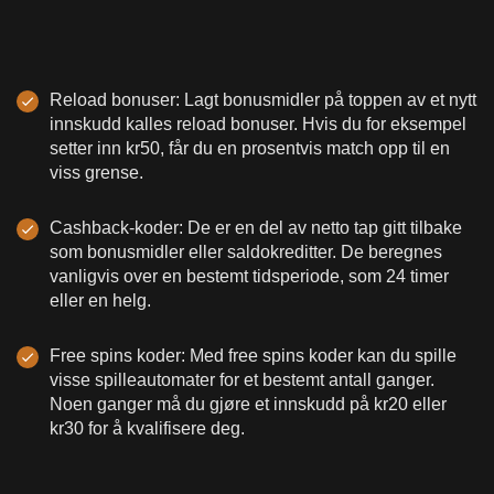
Reload bonuser: Lagt bonusmidler på toppen av et nytt
innskudd kalles reload bonuser. Hvis du for eksempel
setter inn kr50, får du en prosentvis match opp til en
viss grense.
Cashback-koder: De er en del av netto tap gitt tilbake
som bonusmidler eller saldokreditter. De beregnes
vanligvis over en bestemt tidsperiode, som 24 timer
eller en helg.
Free spins koder: Med free spins koder kan du spille
visse spilleautomater for et bestemt antall ganger.
Noen ganger må du gjøre et innskudd på kr20 eller
kr30 for å kvalifisere deg.