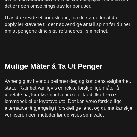
det er noen omsetningskrav for bonuser.
Hvis du krevde et bonustilbud, må du sørge for at du
oppfyller kravene til det nødvendige antall spinn før du ber
om at pengene dine skal refunderes i sin helhet.
Mulige Måter å Ta Ut Penger
Avhengig av hvor du befinner deg og kontoens valgbarhet,
støtter Rainbet vanligvis en rekke forskjellige måter å
utbetale på, for eksempel å bruke et kredittkort, en e-
lommebok eller kryptovaluta. Det kan være forskjellige
alternativer tilgjengelig i forskjellige land, og du må kanskje
verifisere noen metoder før de vises som valg.