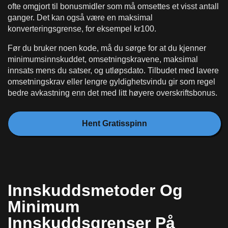
ofte omgjort til bonusmidler som må omsettes et visst antall
ganger. Det kan også være en maksimal
konverteringsgrense, for eksempel kr100.
Før du bruker noen kode, må du sørge for at du kjenner
minimumsinnskuddet, omsetningskravene, maksimal
innsats mens du satser, og utløpsdato. Tilbudet med lavere
omsetningskrav eller lengre gyldighetsvindu gir som regel
bedre avkastning enn det med litt høyere overskriftsbonus.
Hent Gratisspinn
Innskuddsmetoder Og
Minimum
Innskuddsgrenser På