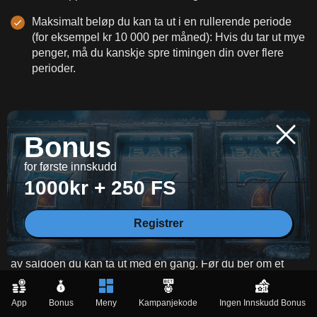
Maksimalt beløp du kan ta ut i en rullerende periode
(for eksempel kr 10 000 per måned): Hvis du tar ut mye
penger, må du kanskje spre timingen din over flere
perioder.
Bonus
for første innskudd
1000kr + 250 FS
Hvis du når en grense som stopper deg fra å utbetale, prøv
igjen med en annen metode som støtter høyere grenser
eller et lavere uttaksbeløp. Viktig: hvis du brukte en
Registrer
kampanjekode som ga deg bonusmidler, kan eventuelle
begrensninger som følger med bonusen påvirke hvor mye
av saldoen du kan ta ut med en gang. Før du ber om et
uttak på 300 kr, hvis kassereren din viser et låst beløp, sørg
for at du har satset så mye først.
App
Bonus
Meny
Kampanjekode
Ingen Innskudd Bonus