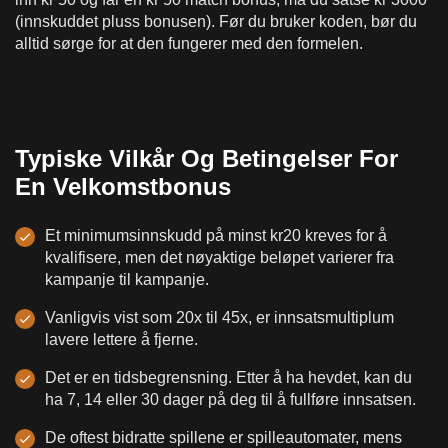
(innskuddet pluss bonusen). Før du bruker koden, bør du
alltid sørge for at den fungerer med den formelen.
Typiske Vilkår Og Betingelser For
En Velkomstbonus
Et minimumsinnskudd på minst kr20 kreves for å
kvalifisere, men det nøyaktige beløpet varierer fra
kampanje til kampanje.
Vanligvis vist som 20x til 45x, er innsatsmultiplum
lavere lettere å fjerne.
Det er en tidsbegrensning. Etter å ha hevdet, kan du
ha 7, 14 eller 30 dager på deg til å fullføre innsatsen.
De oftest bidratte spillene er spilleautomater, mens