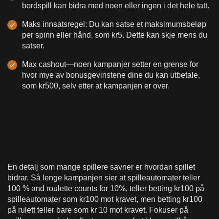
bordspill kan bidra med noen eller ingen i det hele tatt.
Maks innsatsregel: Du kan satse et maksimumsbeløp
per spinn eller hånd, som kr5. Dette kan skje mens du
satser.
Max cashout—noen kampanjer setter en grense for
hvor mye av bonusgevinstene dine du kan utbetale,
som kr500, selv etter at kampanjen er over.
En detalj som mange spillere savner er hvordan spillet
bidrar. Så lenge kampanjen sier at spilleautomater teller
100 % and roulette counts for 10%, teller betting kr100 på
spilleautomater som kr100 mot kravet, men betting kr100
på rulett teller bare som kr 10 mot kravet. Fokuser på