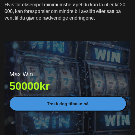
Hvis for eksempel minimumsbeløpet du kan ta ut er kr 20
000, kan forespørsler om mindre bli avslått eller satt på
vent til du gjør de nødvendige endringene.
Max Win
50000kr
Trekk deg tilbake nå