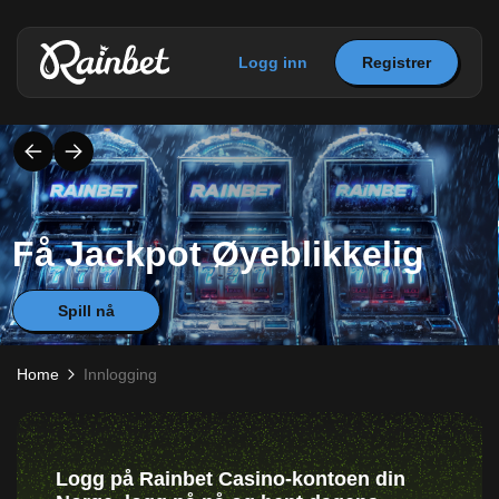
Logg inn
Registrer
Få Jackpot Øyeblikkelig
Spill nå
Home
Innlogging
Logg på Rainbet Casino-kontoen din