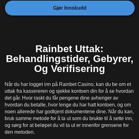
Gjør Innskudd
Rainbet Uttak:
Behandlingstider, Gebyrer,
Og Verifisering
Når du har logget inn på Rainbet Casino, kan du be om et
uttak fra kassereren og sjekke kontoen din for å se hvordan
det går. Hvor raskt du får pengene dine avhenger av
hvordan du betalte, hvor lenge du har hatt kontoen, og om
noen allerede har godkjent dokumentene dine. Når du kan,
bruk samme metode for å ta ut som du brukte til å sette inn,
og sørg for at beløpet du vil ta ut er innenfor grensene for
den metoden.