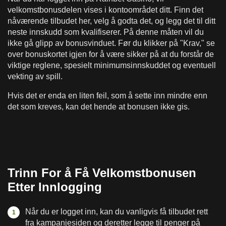
velkomstbonusdelen vises i kontoområdet ditt. Finn det
nåværende tilbudet her, velg å godta det, og legg det til ditt
neste innskudd som kvalifiserer. På denne måten vil du
ikke gå glipp av bonusvinduet. Før du klikker på "Krav," se
over bonuskortet igjen for å være sikker på at du forstår de
viktige reglene, spesielt minimumsinnskuddet og eventuell
vekting av spill.
Hvis det er enda en liten feil, som å sette inn mindre enn
det som kreves, kan det hende at bonusen ikke gis.
Trinn For å Få Velkomstbonusen
Etter Innlogging
Når du er logget inn, kan du vanligvis få tilbudet rett
fra kampanjesiden og deretter legge til penger på