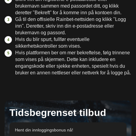
brukernavn sammen med passordet ditt, og klikk
deretter "Bekreft" for å komme inn på kontoen din.
Gå til den offisielle Rainbet-nettsiden og klikk "Logg
inn". Deretter, skriv inn din e-postadresse eller
brukernavn og passord.
Hvis du blir spurt, fullfør eventuelle
sikkerhetskontroller som vises.
Hvis plattformen ber om mer bekreftelse, følg trinnene
som vises på skjermen. Dette kan inkludere en
engangskode eller sjekke enheten, spesielt hvis du
bruker en annen nettleser eller nettverk for å logge på.
Tidsbegrenset tilbud
Hent din innloggingsbonus nå!