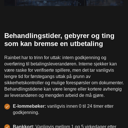
Behandlingstider, gebyrer og ting
som kan bremse en utbetaling
Rainbet har to trinn for uttak: intern godkjenning og
overføring til betalingsleverandøren. Interne sjekker kan
være raske for verifiserte spillere, men det tar vanligvis
lengre tid for førstegangs uttak på grunn av
sikkerhetskontroller og mulige forespørsler om dokumenter.
Behandlingstidene kan være lengre eller kortere avhengig
av leverandøren og mengden arbeid de må gjøre.
E-lommebøker:
vanligvis innen 0 til 24 timer etter
godkjenning.
Bankkort:
Vanligvis mellom 1 og 5 virkedager etter