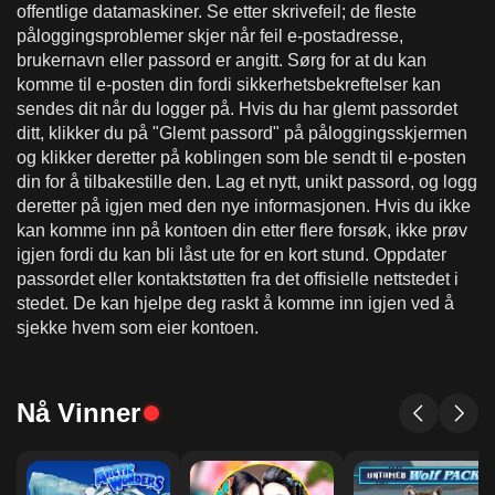
offentlige datamaskiner. Se etter skrivefeil; de fleste
påloggingsproblemer skjer når feil e-postadresse,
brukernavn eller passord er angitt. Sørg for at du kan
komme til e-posten din fordi sikkerhetsbekreftelser kan
sendes dit når du logger på. Hvis du har glemt passordet
ditt, klikker du på "Glemt passord" på påloggingsskjermen
og klikker deretter på koblingen som ble sendt til e-posten
din for å tilbakestille den. Lag et nytt, unikt passord, og logg
deretter på igjen med den nye informasjonen. Hvis du ikke
kan komme inn på kontoen din etter flere forsøk, ikke prøv
igjen fordi du kan bli låst ute for en kort stund. Oppdater
passordet eller kontaktstøtten fra det offisielle nettstedet i
stedet. De kan hjelpe deg raskt å komme inn igjen ved å
sjekke hvem som eier kontoen.
Nå Vinner