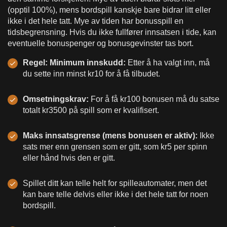
(opptil 100%), mens bordspill kanskje bare bidrar litt eller
ikke i det hele tatt. Mye av tiden har bonusspill en
tidsbegrensning. Hvis du ikke fullfører innsatsen i tide, kan
eventuelle bonuspenger og bonusgevinster tas bort.
Regel: Minimum innskudd:
Etter å ha valgt inn, må
du sette inn minst kr10 for å få tilbudet.
Omsetningskrav:
For å få kr100 bonusen må du satse
totalt kr3500 på spill som er kvalifisert.
Maks innsatsgrense (mens bonusen er aktiv):
Ikke
sats mer enn grensen som er gitt, som kr5 per spinn
eller hånd hvis den er gitt.
Spillet ditt kan telle helt for spilleautomater, men det
kan bare telle delvis eller ikke i det hele tatt for noen
bordspill.