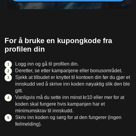
For å bruke en kupongkode fra
profilen din
Logg inn og gå til profilen din.
Deretter, se etter kampanjene eller bonusområdet.
Sjekk at tilbudet er knyttet til kontoen din før du gjør et
innskudd ved å skrive inn koden nøyaktig slik den ble
gitt.
Vanligvis må du sette inn minst kr10 eller mer for at
koden skal fungere hvis kampanjen har et
minimumskrav til innskudd.
Skriv inn koden og sørg for at den fungerer (ingen
feilmelding).