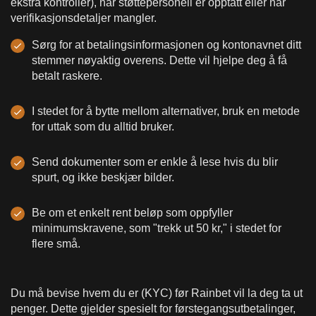
ekstra kontroller), når støttepersonell er opptatt eller når
verifikasjonsdetaljer mangler.
Sørg for at betalingsinformasjonen og kontonavnet ditt
stemmer nøyaktig overens. Dette vil hjelpe deg å få
betalt raskere.
I stedet for å bytte mellom alternativer, bruk en metode
for uttak som du alltid bruker.
Send dokumenter som er enkle å lese hvis du blir
spurt, og ikke beskjær bilder.
Be om et enkelt rent beløp som oppfyller
minimumskravene, som "trekk ut 50 kr," i stedet for
flere små.
Du må bevise hvem du er (KYC) før Rainbet vil la deg ta ut
penger. Dette gjelder spesielt for førstegangsutbetalinger,